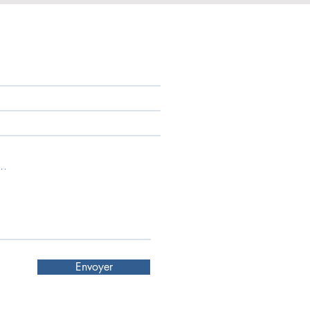
 pour un diagnostic précis.

nelle du chien.

travail.

Envoyer
ééducation.