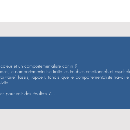
ucateur et un comportementaliste canin ?

ase, le comportementaliste traite les troubles émotionnels et psychol
ir-faire' (assis, rappel), tandis que le comportementaliste travaille s
ité.

 pour voir des résultats ?

nces est recommandé pour des changements durables.

ong. La première séance pose le diagnostic, les suivantes perm
 Loir-et-Cher ?

 tout le département 41, y compris à Blois, Vendôme et Romorantin