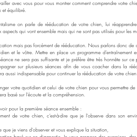
vailler avec vous pour vous montrer comment comprendre votre chie
 et équilibré.
talisme on parle de rééducation de votre chien, lui réapprendre 
aspects qui vont ensemble mais qui ne sont pas utilisés pour les m
ucation mais pas forcément de rééducation. Nous parlons donc de 
tidien et le vôtre. Mettre en place un programme d’entraînement e
éance ne sera pas suffisante et je préfère être très honnête sur c
agner sur plusieurs séances afin de vous coacher dans la réédu
a aussi indispensable pour continuer la rééducation de votre chien
er votre quotidien et celui de votre chien pour vous permettre de 
sera basé sur l’écoute et la compréhension.
évoir pour la première séance ensemble :
ement de votre chien, c’est-à-dire que je l’observe dans son en
e que je viens d’observer et vous explique la situation,
ation basé sur ce diagnostic. Je vous propose des exercices, des