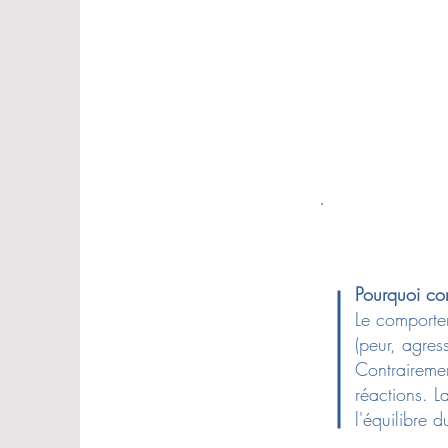
Pourquoi co
Le comportem
(peur, agres
Contraireme
réactions. L
l'équilibre d