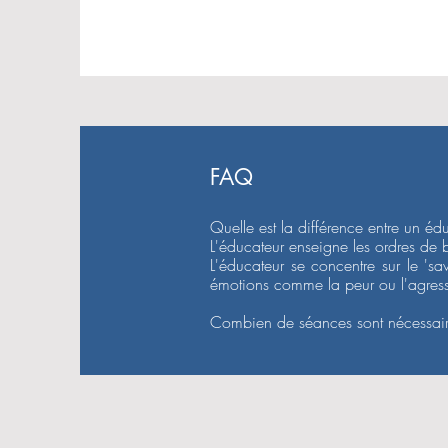
FAQ
Quelle est la différence entre un éd
L'éducateur enseigne les ordres de b
L'éducateur se concentre sur le 'savo
émotions comme la peur ou l'agressiv
Combien de séances sont nécessaires
En moyenne, un suivi de 3 à 5 séa
La rééducation est un processus l
désensibilisation.

Intervenez-vous à Blois et dans tout le
Oui, je me déplace à domicile dans