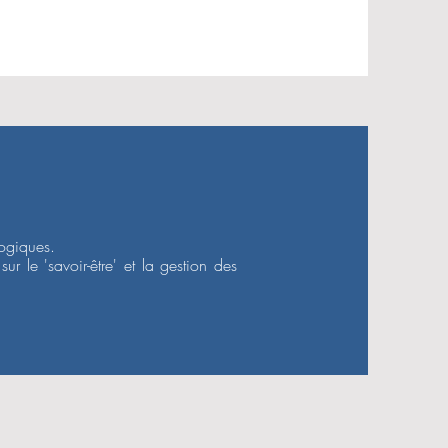
ogiques.

ur le 'savoir-être' et la gestion des 
ettent d'ajuster les méthodes de 
.
