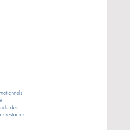
émotionnels
e.
onde des
ur restaurer