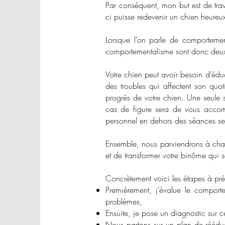
Par conséquent, mon but est de tra
ci puisse redevenir un chien heureux
Lorsque l’on parle de comportemen
comportementalisme sont donc deux 
Votre chien peut avoir besoin d’éd
des troubles qui affectent son quo
progrès de votre chien. Une seule s
cas de figure sera de vous accomp
personnel en dehors des séances ser
Ensemble, nous parviendrons à chang
et de transformer votre binôme qui 
Concrètement voici les étapes à pr
Premièrement, j’évalue le comport
problèmes,
Ensuite, je pose un diagnostic sur c
Nous partons sur un plan de rééduc