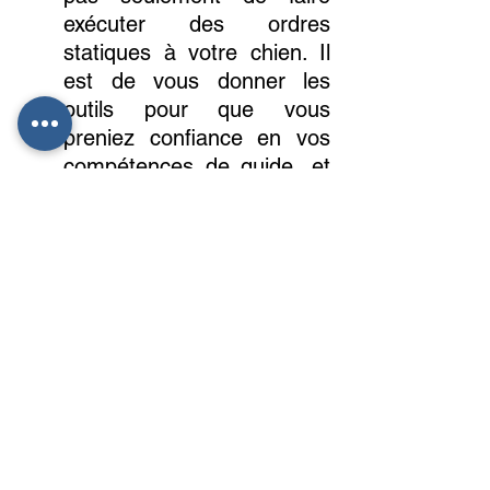
exécuter des ordres 
statiques à votre chien. Il 
est de vous donner les 
outils pour que vous 
preniez confiance en vos 
compétences de guide, et 
que votre chien comprenne 
qu'il peut s'appuyer sur 
vous en toute 
circonstance. C’est cette 
clarté dans votre posture 
qui va structurer et 
renforcer un lien sain, 
solide et durable.
💡 En Résumé